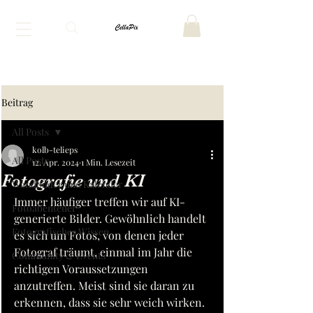
Beitrag
All Posts
kolb-telieps
All Posts
12. Apr. 2024
1 Min. Lesezeit
Fotografie und KI
Wandbilder und Kalender
Immer häufiger treffen wir auf KI-
Fotoabenteuer
generierte Bilder. Gewöhnlich handelt 
Fotografisches Wissen
es sich um Fotos, von denen jeder 
Fotograf träumt, einmal im Jahr die 
Community & Events
richtigen Voraussetzungen 
anzutreffen. Meist sind sie daran zu 
erkennen, dass sie sehr weich wirken. 