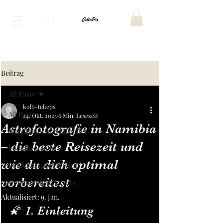
Beitrag
All Posts
kolb-telieps
All Posts
24. Okt. 2025
6 Min. Lesezeit
Astrofotografie in Namibia
Wandbilder und Kalender
– die beste Reisezeit und
Fotoabenteuer
wie du dich optimal
Fotografisches Wissen
vorbereitest
Community & Events
Aktualisiert:
9. Jan.
🌠 1. Einleitung