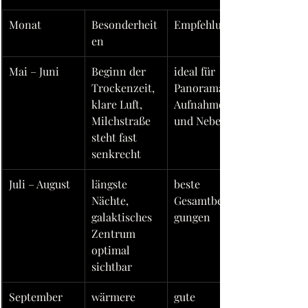
Monat
Besonderheit
Empfehlung
en
Mai – Juni
Beginn der 
ideal für 
Trockenzeit, 
Panorama-
klare Luft, 
Aufnahmen 
Milchstraße 
und Nebel
steht fast 
senkrecht
Juli – August
längste 
beste 
Nächte, 
Gesamtbedin
galaktisches 
gungen
Zentrum 
optimal 
sichtbar
September
wärmere 
gute 