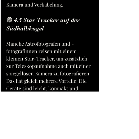
Kamera und Verkabelung.
🟣 4.5 Star Tracker auf der 
Südhalbkugel
Manche Astrofotografen und - 
fotografinnen reisen mit einem 
kleinen Star-Tracker, um zusätzlich 
zur Teleskopaufnahme auch mit einer 
spiegellosen Kamera zu fotografieren. 
Das hat gleich mehrere Vorteile: Die 
Geräte sind leicht, kompakt und 
schnell aufgebaut – ideal für 
Weitwinkelaufnahmen der Milchstraße 
oder großflächige Deep-Sky-Objekte.
Auf der Südhalbkugel steht man jedoch 
vor einer besonderen 
Herausforderung: Es gibt keinen 