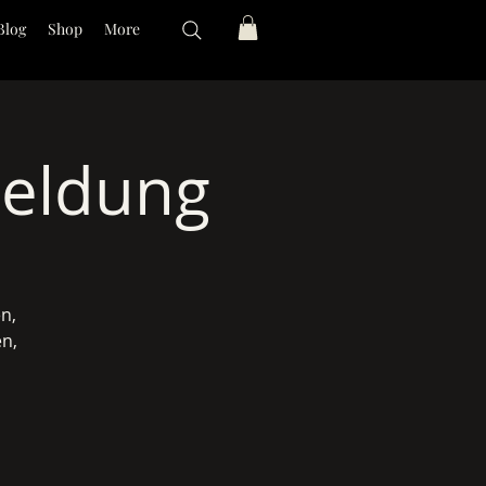
Blog
Shop
More
meldung
n,
n,