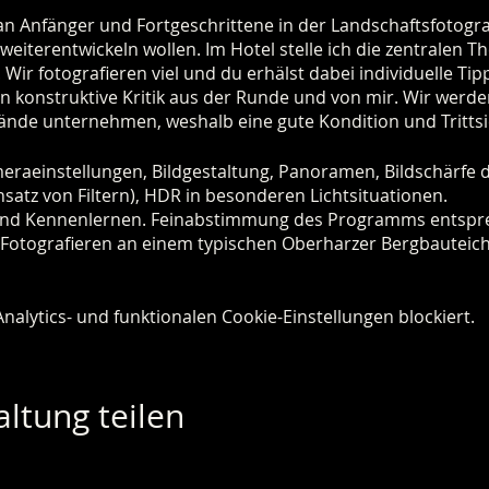
 an Anfänger und Fortgeschrittene in der Landschaftsfotograf
weiterentwickeln wollen. Im Hotel stelle ich die zentralen 
 Wir fotografieren viel und du erhälst dabei individuelle Tip
en konstruktive Kritik aus der Runde und von mir. Wir wer
de unternehmen, weshalb eine gute Kondition und Trittsich
meraeinstellungen, Bildgestaltung, Panoramen, Bildschärfe
insatz von Filtern), HDR in besonderen Lichtsituationen.
r und Kennenlernen. Feinabstimmung des Programms entsp
Fotografieren an einem typischen Oberharzer Bergbauteich.
derung um den Oderteich (ca. 4,5 km), einem der beliebtes
kulturerbes. Bildbearbeitung und -besprechung.
lytics- und funktionalen Cookie-Einstellungen blockiert.
afieren im Torfhausmoor, einem der großen Hochmoore im N
prechung.
bis 10 Uhr.
ltung teilen
4
s "Ursprüngliches Harzhaus für Aktive" in Clausthal-Zeller
 fußläufig erreichbare Restaurants gehen.
9.2024