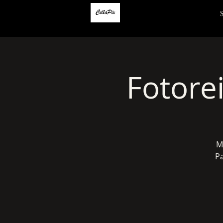
Fotore
M
P