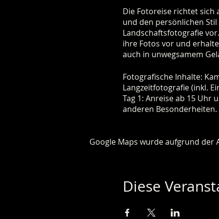
Die Fotoreise richtet sich
und den persönlichen Stil 
Landschaftsfotografie vor.
ihre Fotos vor und erhalt
auch in unwegsamem Gelän
Fotografische Inhalte: Ka
Langzeitfotografie (inkl. E
Tag 1: Anreise ab 15 Uh
anderen Besonderheiten. 
besprechung.
Tag 2: Frühstück. Fotowan
und Teil des UNESCO Welt
Google Maps wurde aufgrund der Ana
Tag 3: Frühstück. Fotogr
Bildbearbeitung und -bes
Tag 4: Frühstück. Abreise 
Diese Veransta
Teilnehmer: min. 3 - max. 
Übernachtung im Ferienhau
gemeinsam kochen oder in
Termin: 13.09.2024 - 16.0