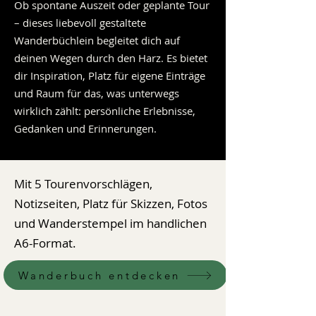
Ob spontane Auszeit oder geplante Tour
– dieses liebevoll gestaltete
Wanderbüchlein begleitet dich auf
deinen Wegen durch den Harz. Es bietet
dir Inspiration, Platz für eigene Einträge
und Raum für das, was unterwegs
wirklich zählt: persönliche Erlebnisse,
Gedanken und Erinnerungen.
Mit 5 Tourenvorschlägen,
Notizseiten, Platz für Skizzen, Fotos
und Wanderstempel im handlichen
A6-Format.
Wanderbuch entdecken