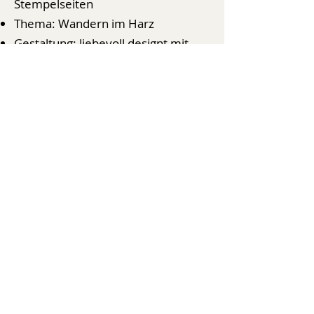
Stempelseiten
Thema: Wandern im Harz
Gestaltung: liebevoll designt mit
Harzmotiven und persönlichem
Charakter
Für Wege, die in
Erinnerung bleiben
Nicht jede Wanderung braucht viele
Worte – aber manche verdienen einen
Platz, an den man später gern
zurückkehrt. Das Harz-Wanderbuch
begleitet dich auf deinen Wegen und
schenkt deinen Erlebnissen Raum.
Zum Planen, Festhalten und
Wiederhineinspüren.