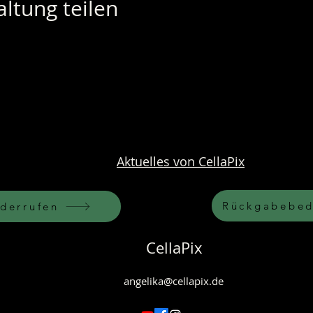
ltung teilen
Aktuelles von CellaPix
Rückgabebed
iderrufen
CellaPix
angelika@cellapix.de